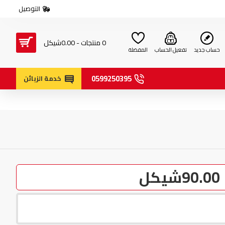
التوصيل
0 منتجات - 0.00شيكل
حساب جديد
تفعيل الحساب
المفضلة
0599250395
خدمة الزبائن
90.00شيكل