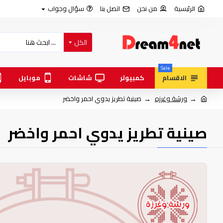
الرئيسية
من نحن
اتصل بنا
سؤال وجواب
الكل
Sale
الاقسام
كمبيوتر
شاشات
موبايل
ورشة وغرزه
صينية تطريز يدوي احمر واخضر
صينية تطريز يدوي احمر واخضر