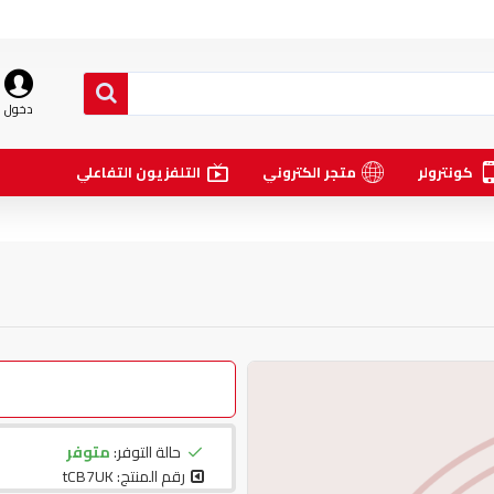
دخول
كونترولر
متجر الكتروني
التلفزيون التفاعلي
حالة التوفر:
متوفر
رقم المنتج:
tCB7UK