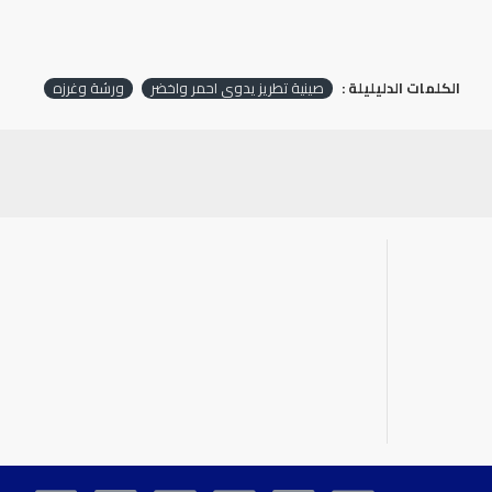
الكلمات الدليليلة :
صينية تطريز يدوي احمر واخضر
ورشة وغرزه