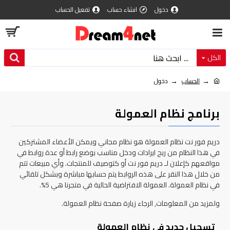
دخول
انشاء حساب
تفعيل الحساب
الكل
الحساب
دخول
برنامج نظام العمولة
دريم فور نت نظام العمولة هو نظام مجاني ويمكن الأعضاء المشتركين
في هذا النظام من ربح ايرادات ودخل مناسب بوضع رابط أو عدة روابط في
مواقعهم كإعلان لـ دريم فور نت أو كتوصيف للمنتجات. وأي مبيعات تتم
من خلال هذا النقر على هذه الروابط يتم حسابها مباشرة وبشكل تلقائي
في نظام العمولة. العمولة الافتراضية الحالية في متجرنا هي 5%.
ولمزيد من المعلومات, الرجاء زيارة صفحة نظام العمولة.
تسجيل جديد في نظام العمولة