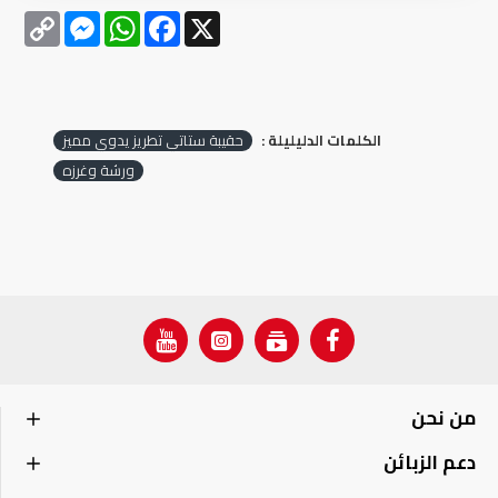
Messenger
Copy
WhatsApp
Facebook
X
Link
الكلمات الدليليلة :
حقيبة ستاتي تطريز يدوي مميز
ورشة وغرزه
من نحن
دعم الزبائن