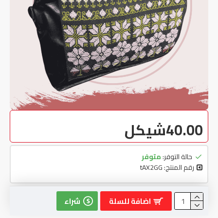
40.00شيكل
حالة التوفر:
متوفر
رقم المنتج:
tAX2GG
اضافة للسلة
شراء