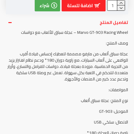
اضافة للسلة
شراء
تفاصيل المنتج
Marvo GT-903 Racing Wheel – عجلة سباق للألعاب مع دواسات
وصف المنتج:
عجلة سباق ألعاب من مارفو مصممة لتعطيك إحساس قيادة أقرب
للواقعي على ألعاب السيارات، مع زاوية دوران 180° ودعم نظام اهتزاز يزيد
من التجربة الحماسية. مزودة بعجلة قيادة، دواسات للفرامل والتسارع، وأزرار
متعددة لتتحكم في اللعبة بكل سهولة. تعمل عبر وصلة USB سلكية
وتدعم عدد كبير من المنصات والأجهزة.
المواصفات:
نوع المنتج: عجلة سباق ألعاب
الموديل: GT-903
الاتصال: سلكي USB
زاوية دوران العجلة: 180°