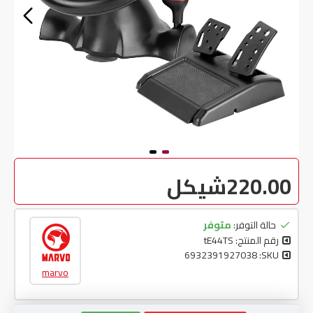
220.00شيكل
حالة التوفر:
متوفر
رقم المنتج:
tE44TS
6932391927038
SKU:
marvo