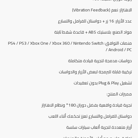
الاهتزاز: نعم (Vibration Feedback)
عدد الأزرار: 16 زر + دواستان للفرامل والتسارع
مواد الصنع: بلاستيك ABS + قاعدة شفط ثابتة
منصات التوافق: PS4 / PS3 / Xbox One / Xbox 360 / Nintendo Switch
/ Android / PC
دواسات مدمجة لتجربة قيادة متكاملة
تركيبة قابلة للبرمجة لبعض الأزرار والدواسات
تشغيل Plug & Play بدون تعقيدات
مميزات المنتج:
تجربة قيادة واقعية بفضل دوران 180° ونظام الاهتزاز
دواستان للفرامل والتسارع تعزز تحكمك أثناء اللعب
أزرار متعددة لتجربة ألعاب سيارات سلسة