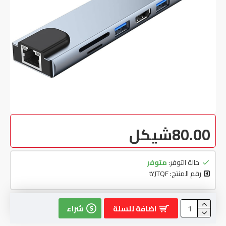
80.00شيكل
حالة التوفر:
متوفر
رقم المنتج:
tYJTQF
اضافة للسلة
شراء