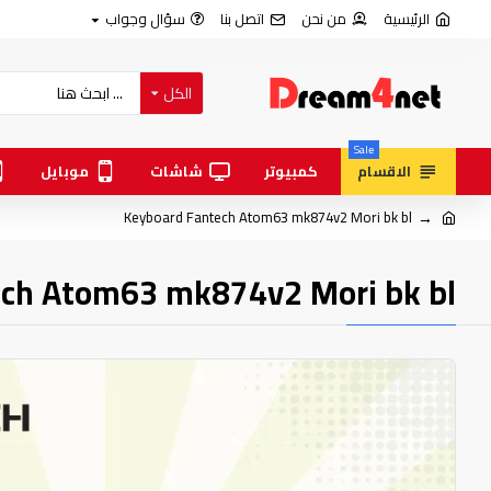
الرئيسية
من نحن
اتصل بنا
سؤال وجواب
الكل
Sale
الاقسام
كمبيوتر
شاشات
موبايل
Keyboard Fantech Atom63 mk874v2 Mori bk bl
ch Atom63 mk874v2 Mori bk bl