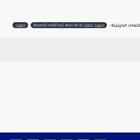
كلمات الدليليلة :
كيبورد فانتك Atom63 mk874v2 Mori bk bl
كيبورد