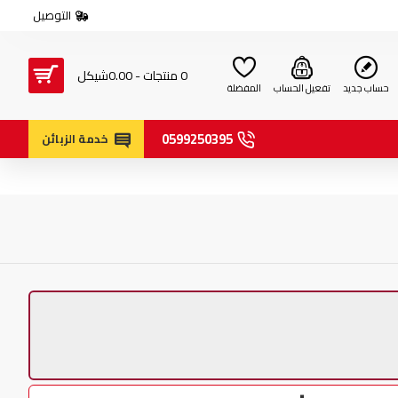
التوصيل
0 منتجات - 0.00شيكل
حساب جديد
تفعيل الحساب
المفضلة
0599250395
خدمة الزبائن