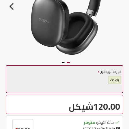
خيارات الهيدفون
بلوتوث
120.00شيكل
حالة التوفر:
متوفر
رقم المنتج:
tCCG47