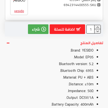
6942314400555
SKU:
yesido
اضافة للسلة
شراء
تفاصيل المنتج
Brand: YESIDO.
Model: EP05.
Bluetooth version: 5.2
Bluetooth Chip: 6955.
Material: PU + ABS.
Distance: ≤10m.
Impedance: 50Ω.
Output: DC5V/1A.
Battery Capacity: 400mAh.