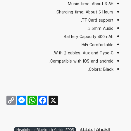
Music time: About 6-8H.
Charging time: About 5 Hours.
TF Card support.
3.5mm Audio.
Battery Capacity 400mAh.
HiFi Comfortable.
With 2 cables: Aux and Type-C.
Compatible with iOS and android.
Colors: Black.
Messenger
Copy
WhatsApp
Facebook
X
Link
الكلمات الدليليلة :
Headphone Bluetooth Yesido EP05