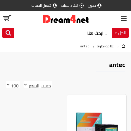
دخول
انشاء حساب
تفعيل الحساب
الكل
علامة تجارية
antec
antec